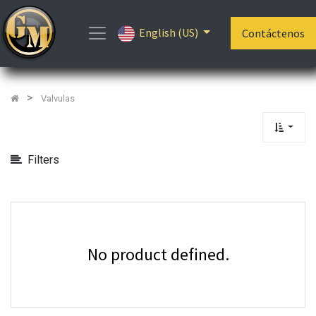
Show
English (US)
Categories
Contáctenos
Valvulas
Filters
No product defined.