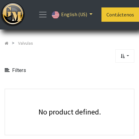
Show
English (US)
Categories
Contáctenos
Valvulas
Filters
No product defined.