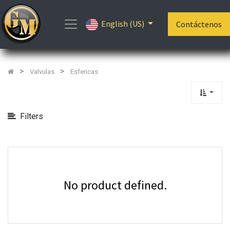
Show
English (US)
Categories
Contáctenos
Valvulas
Esfericas
Filters
No product defined.