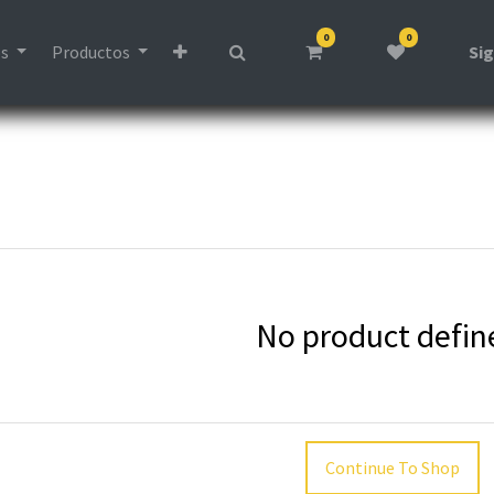
0
0
os
Productos
Sig
No product defin
Continue To Shop