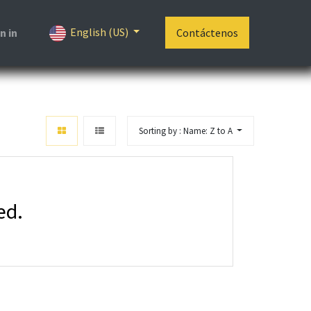
English (US)
n in
Contáctenos
Sorting by : Name: Z to A
ed.