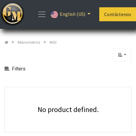
Show
English (US)
Categories
Contáctenos
Manometros
AISI
Filters
No product defined.