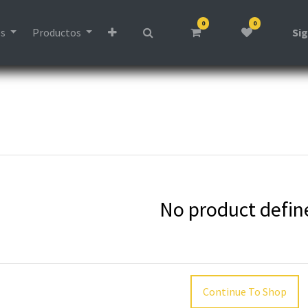
0
0
os
Productos
Sig
No product defin
Continue To Shop