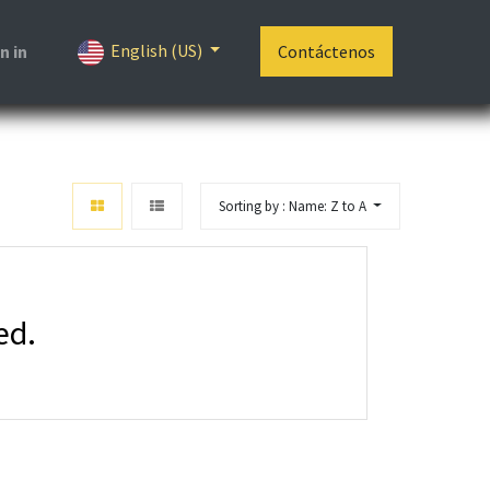
English (US)
n in
Contáctenos
Sorting by : Name: Z to A
ed.