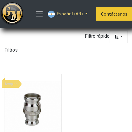
Mostrar
Español (AR)
Categorías
Contáctenos
Filtro rápido
Filtros
Acoples