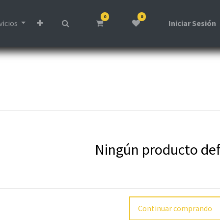
0
0
vicios
Iniciar Sesión
Ningún producto def
Continuar comprando