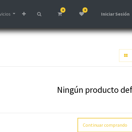
0
0
vicios
Iniciar Sesión
Ningún producto def
Continuar comprando