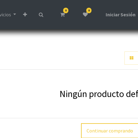
0
0
vicios
Iniciar Sesión
Ningún producto def
Continuar comprando