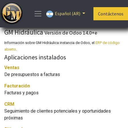
Español (AR)
Contáctenos
GM Hidráulica
Versión de Odoo 14.0+e
Información sobre GM Hidráulica instancia de Odoo, el
ERP de código
abierto
.
Aplicaciones instalados
Ventas
De presupuestos a facturas
Facturación
Facturas y pagos
CRM
Seguimiento de clientes potenciales y oportunidades
próximas